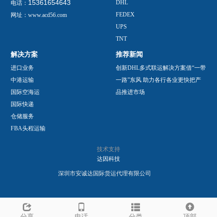
15361654643
DHL
电话：
FEDEX
网址：www.acd56.com
UPS
TNT
解决方案
推荐新闻
进口业务
创新DHL多式联运解决方案借“一带
中港运输
一路”东风 助力各行各业更快把产
国际空海运
品推进市场
国际快递
仓储服务
FBA头程运输
技术支持
达因科技
深圳市安诚达国际货运代理有限公司
分享
电话
分类
顶部